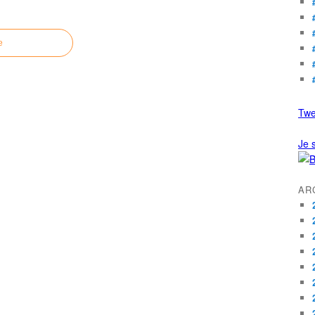
e
Twe
Je s
AR