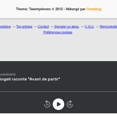
Theme: Twentyeleven © 2012 -
Hébergé par
Overblog
Overblog
Top articles
Contact
Signaler un abus
C.G.U.
Rémunératio
Préférences cookies
Purecharts
ngeli raconte "Avant de partir"