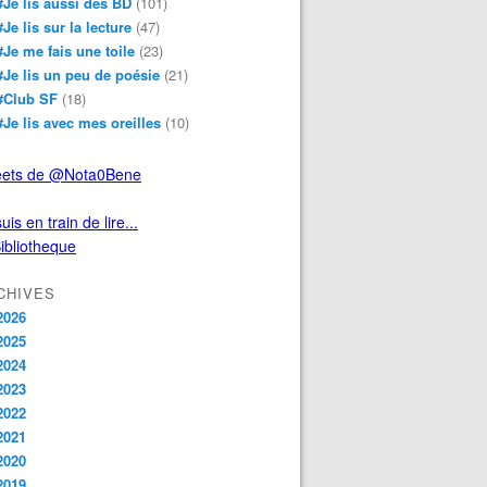
#Je lis aussi des BD
(101)
#Je lis sur la lecture
(47)
#Je me fais une toile
(23)
#Je lis un peu de poésie
(21)
#Club SF
(18)
#Je lis avec mes oreilles
(10)
ets de @Nota0Bene
uis en train de lire...
CHIVES
2026
2025
2024
2023
2022
2021
2020
2019