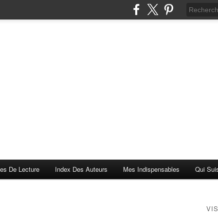
es De Lecture
Index Des Auteurs
Mes Indispensables
Qui Sui
VI