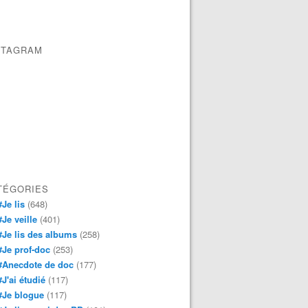
STAGRAM
TÉGORIES
#Je lis
(648)
#Je veille
(401)
#Je lis des albums
(258)
#Je prof-doc
(253)
#Anecdote de doc
(177)
#J'ai étudié
(117)
#Je blogue
(117)