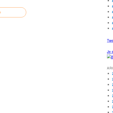
e
Twe
Je s
AR