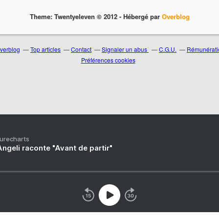
Theme: Twentyeleven © 2012 -
Hébergé par
Overblog
Overblog
Top articles
Contact
Signaler un abus
C.G.U.
Rémunératio
Préférences cookies
Purecharts
ngeli raconte "Avant de partir"