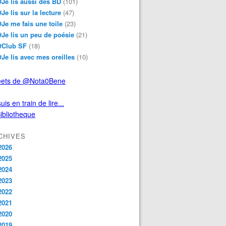
#Je lis aussi des BD
(101)
#Je lis sur la lecture
(47)
#Je me fais une toile
(23)
#Je lis un peu de poésie
(21)
#Club SF
(18)
#Je lis avec mes oreilles
(10)
ets de @Nota0Bene
uis en train de lire...
CHIVES
2026
2025
2024
2023
2022
2021
2020
2019