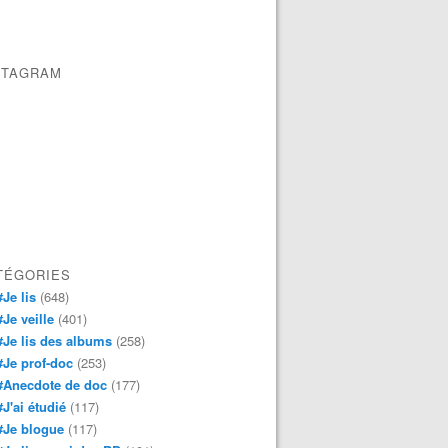
STAGRAM
TÉGORIES
#Je lis
(648)
#Je veille
(401)
#Je lis des albums
(258)
#Je prof-doc
(253)
#Anecdote de doc
(177)
#J'ai étudié
(117)
#Je blogue
(117)