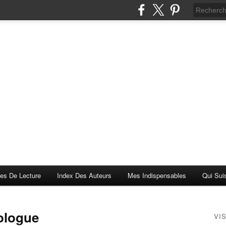
es De Lecture
Index Des Auteurs
Mes Indispensables
Qui Sui
pologue
VI