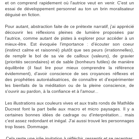
et on comprend rapidement où l'autrice veut en venir. C'est un
essai de développement personnel au ton un brin moralisateur
déguisé en fiction.
Pour autant, abstraction faite de ce prétexte narratif, j'ai apprécié
découvrir les réflexions pleines de lumière proposées par
l'autrice, comme autant de pistes à explorer pour accéder à un
mieux-être. Est évoquée l'importance : d'écouter son coeur
(instinct calme et raisonné) plutôt que ses peurs (irrationnelles),
de remplir le bol de sa vie de cailloux (valeurs), de gravier
(priorités secondaires) et de sable (bonheurs futiles) de manière
équilibrée (il faut lire pour mieux comprendre la référence
évidemment), d'avoir conscience de ses croyances réflexes et
des prophéties autoréalisatrices, de connaître et d'expérimenter
les bienfaits de la méditation ou de la pleine conscience, de
s'ouvrir au pardon, à la confiance et à l'amour...
Les illustrations aux couleurs vives et aux traits ronds de Mathilde
Ducrest font la part belle aux macro et micro paysages. Il y a
certaines bonnes idées de cadrage ou d'interprétation... mais
c'est assez redondant et inégal. J'ai aussi trouvé les personnages
trop lisses. Dommage.
Cela reste une jolie invitation à réfléchir, ressentir et se recentrer.