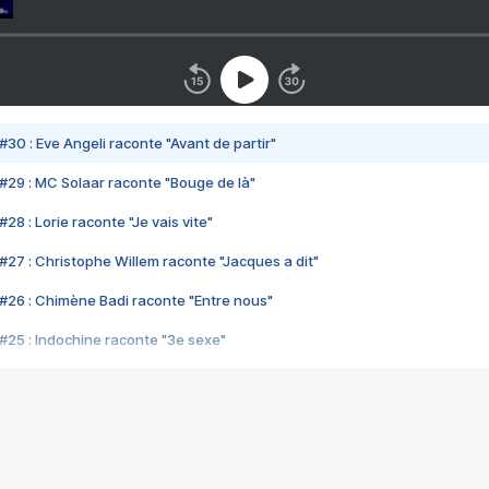
#30 : Eve Angeli raconte "Avant de partir"
#29 : MC Solaar raconte "Bouge de là"
28 : Lorie raconte "Je vais vite"
#27 : Christophe Willem raconte "Jacques a dit"
#26 : Chimène Badi raconte "Entre nous"
#25 : Indochine raconte "3e sexe"
#24 : Zaho raconte "C'est chelou"
#23 : Patrick Bruel raconte "Au café des délices"
#22 : Kyo raconte "Le chemin"