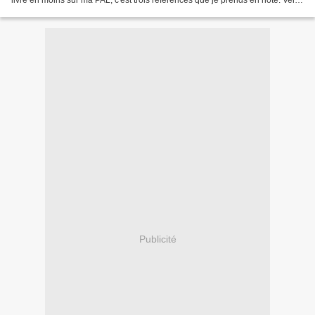
livre en moins sur ma PAL, c'est trois références que je prends en note. Veille
professionnelle + goût...
Publicité