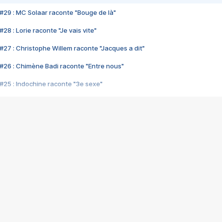
#29 : MC Solaar raconte "Bouge de là"
28 : Lorie raconte "Je vais vite"
#27 : Christophe Willem raconte "Jacques a dit"
#26 : Chimène Badi raconte "Entre nous"
#25 : Indochine raconte "3e sexe"
#24 : Zaho raconte "C'est chelou"
#23 : Patrick Bruel raconte "Au café des délices"
#22 : Kyo raconte "Le chemin"
#21 : Nolwenn Leroy raconte "Cassé"
#20 : Patrick Hernandez raconte "Born to be alive"
#19 : Lorie raconte "Près de moi"
#18 : Michael Jones raconte "A nos actes manqués" (avec Jean-Jacque