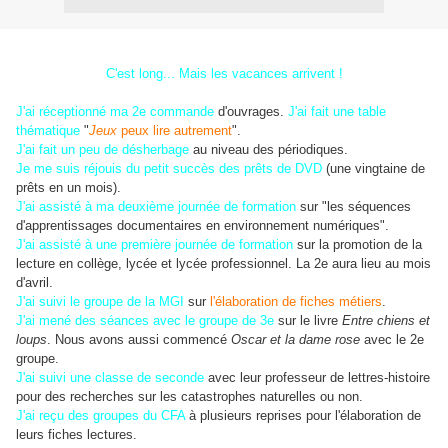
C'est long... Mais les vacances arrivent !
J'ai réceptionné ma 2e commande
d'ouvrages.
J'ai fait une table
thématique
"
Jeux
peux lire autrement
".
J'ai fait un peu de désherbage
au niveau des périodiques.
Je me suis réjouis du petit succès des prêts de DVD
(une vingtaine de
prêts en un mois).
J'ai assisté à ma deuxième journée de formation
sur "les séquences
d'apprentissages documentaires en environnement numériques".
J'ai assisté à une première journée de formation
sur la promotion de la
lecture en collège, lycée et lycée professionnel. La 2e aura lieu au mois
d'avril.
J'ai suivi le groupe de la MGI
sur
l'élaboration de fiches métiers
.
J'ai mené des séances avec le groupe de 3e
sur le livre
Entre chiens et
loups
. Nous avons aussi commencé
Oscar et la dame rose
avec le 2e
groupe.
J'ai suivi une classe de seconde
avec leur professeur de lettres-histoire
pour des recherches sur les catastrophes naturelles ou non.
J'ai reçu des groupes du CFA
à plusieurs reprises pour l'élaboration de
leurs fiches lectures.