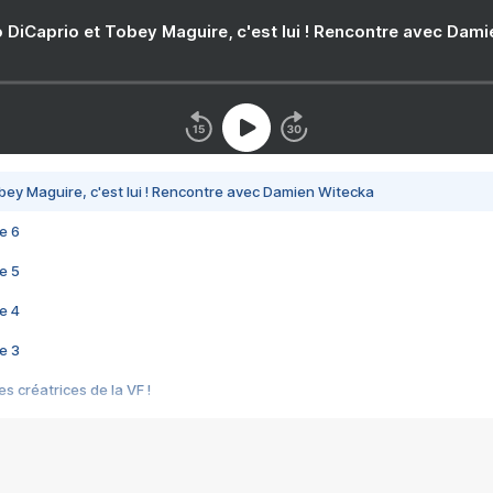
 DiCaprio et Tobey Maguire, c'est lui ! Rencontre avec Dam
bey Maguire, c'est lui ! Rencontre avec Damien Witecka
e 6
e 5
e 4
e 3
s créatrices de la VF !
e 2
e 1