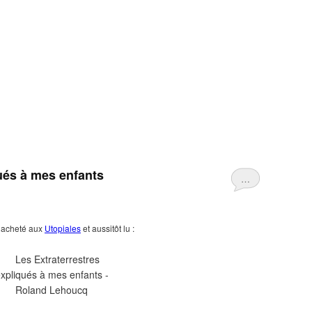
qués à mes enfants
…
t acheté aux
Utopiales
et aussitôt lu :