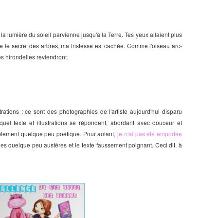
la lumière du soleil parvienne jusqu'à la Terre. Tes yeux allaient plus
 le secret des arbres, ma tristesse est cachée. Comme l'oiseau arc-
les hirondelles reviendront.
trations : ce sont des photographies de l'artiste aujourd'hui disparu
quel t
exte et illustrations se répondent
, abordant
avec douceur et
ablement quelque peu poétique
.
Pour autant,
je n'ai pas été emportée
hies quelque peu austères et le texte faussement poignant. Ceci dit, à