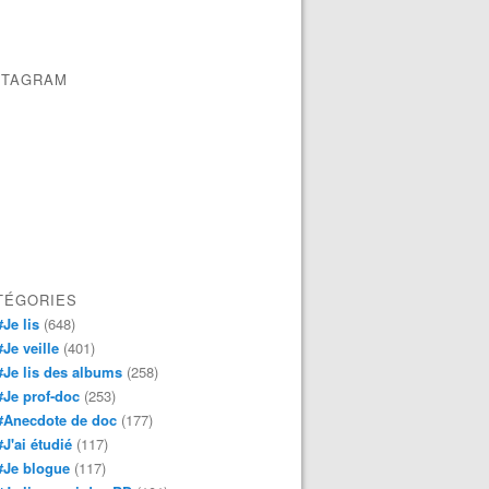
STAGRAM
TÉGORIES
#Je lis
(648)
#Je veille
(401)
#Je lis des albums
(258)
#Je prof-doc
(253)
#Anecdote de doc
(177)
#J'ai étudié
(117)
#Je blogue
(117)