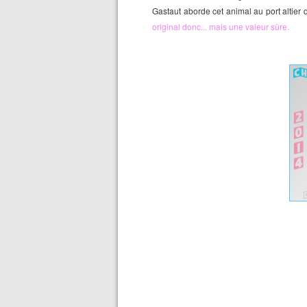
Gastaut aborde cet animal au port altier 
original donc... mais une valeur sûre.