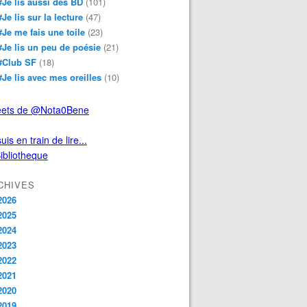
#Je lis aussi des BD
(101)
#Je lis sur la lecture
(47)
#Je me fais une toile
(23)
#Je lis un peu de poésie
(21)
#Club SF
(18)
#Je lis avec mes oreilles
(10)
ets de @Nota0Bene
uis en train de lire...
CHIVES
2026
2025
2024
2023
2022
2021
2020
2019