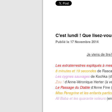
C'est lundi ! Que lisez-vo
Publié le 17 Novembre 2014
Je viens de lire/
Les extraterrestres expliqués à me
8 minutes et 19 secondes
de Rascal
Les cygnes sauvages
de Kochka (d'
Zou !
d'Anne-Véronique Herter (à ve
Le Passage du Diable
d'Anne Fine (
Miss Peregrine et les enfants particu
Ali Baba et les quarante voleurs
(en