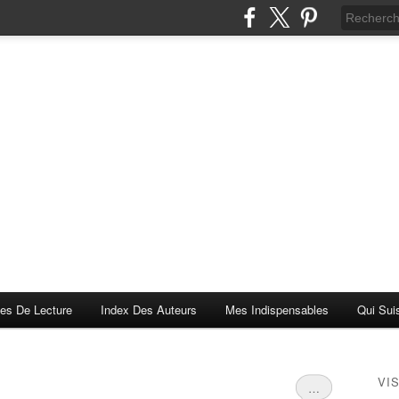
es De Lecture
Index Des Auteurs
Mes Indispensables
Qui Sui
VI
…