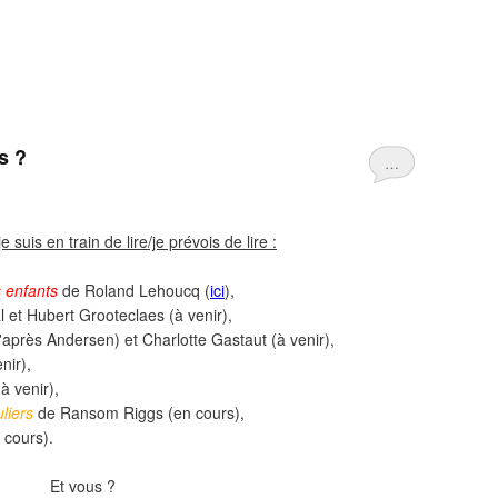
us ?
…
je suis en train de lire/je prévois de lire :
s enfants
de Roland Lehoucq (
ici
),
 et Hubert Grooteclaes (à venir),
après Andersen) et Charlotte Gastaut (à venir),
nir),
à venir),
liers
de Ransom Riggs (en cours),
 cours).
Et vous ?