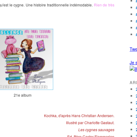
qu'est le cygne. Une histoire traditionnelle indémodable.
Rien de très
Twe
Je s
AR
21e album
Kochka, d
'après
Hans
Christian
Andersen
.
Illustré par
Charlotte
Gastaut.
Les cygnes sauvages
Ed. Père Castor Flammarion