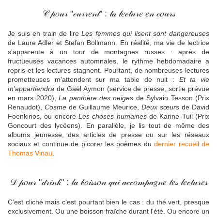
𝒞 𝓅𝑜𝓊𝓇 "𝒸𝓊𝓇𝓇𝑒𝓃𝓉" : 𝓉𝒶 𝓁𝑒𝒸𝓉𝓊𝓇𝑒 𝑒𝓃 𝒸𝑜𝓊𝓇𝓈
Je suis en train de lire
Les femmes qui lisent sont dangereuses
de Laure Adler et Stefan Bollmann. En réalité, ma vie de lectrice
s'apparente à un tour de montagnes russes : après de
fructueuses vacances automnales, le rythme hebdomadaire a
repris et les lectures stagnent. Pourtant, de nombreuses lectures
prometteuses m'attendent sur ma table de nuit :
Et ta vie
m'appartiendra
de Gaël Aymon (service de presse, sortie prévue
en mars 2020),
La panthère des neiges
de Sylvain Tesson (Prix
Renaudot),
Cosme
de Guillaume Meurice,
Deux sœurs
de David
Foenkinos, ou encore
Les choses humaines
de Karine Tuil (Prix
Goncourt des lycéens). En parallèle, je lis tout de même des
albums jeunesse, des articles de presse ou sur les réseaux
sociaux et continue de picorer les poèmes du
dernier recueil de
Thomas Vinau
.
𝒟 𝓅𝑜𝓊𝓇 "𝒹𝓇𝒾𝓃𝓀" : 𝓁𝒶 𝒷𝑜𝒾𝓈𝓈𝑜𝓃 𝓆𝓊𝒾 𝒶𝒸𝒸𝑜𝓂𝓅𝒶𝑔𝓃𝑒 𝓉𝑒𝓈 𝓁𝑒𝒸𝓉𝓊𝓇𝑒𝓈
C’est cliché mais c'est pourtant bien le cas : du thé vert, presque
exclusivement. Ou une boisson fraîche durant l'été. Ou encore un