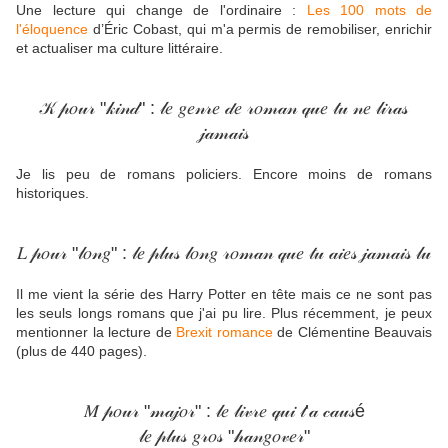
Une lecture qui change de l'ordinaire :
Les 100 mots de
l'éloquence
d’Éric Cobast, qui m'a permis de remobiliser, enrichir
et actualiser ma culture littéraire.
𝒦 𝓅𝑜𝓊𝓇 "𝓀𝒾𝓃𝒹" : 𝓁𝑒 𝑔𝑒𝓃𝓇𝑒 𝒹𝑒 𝓇𝑜𝓂𝒶𝓃 𝓆𝓊𝑒 𝓉𝓊 𝓃𝑒 𝓁𝒾𝓇𝒶𝓈
𝒿𝒶𝓂𝒶𝒾𝓈
Je lis peu de romans policiers. Encore moins de romans
historiques.
𝐿 𝓅𝑜𝓊𝓇 "𝓁𝑜𝓃𝑔" : 𝓁𝑒 𝓅𝓁𝓊𝓈 𝓁𝑜𝓃𝑔 𝓇𝑜𝓂𝒶𝓃 𝓆𝓊𝑒 𝓉𝓊 𝒶𝒾𝑒𝓈 𝒿𝒶𝓂𝒶𝒾𝓈 𝓁𝓊
Il me vient la série des Harry Potter en tête mais ce ne sont pas
les seuls longs romans que j'ai pu lire. Plus récemment, je peux
mentionner la lecture de
Brexit romance
de Clémentine Beauvais
(plus de 440 pages).
𝑀 𝓅𝑜𝓊𝓇 "𝓂𝒶𝒿𝑜𝓇" : 𝓁𝑒 𝓁𝒾𝓋𝓇𝑒 𝓆𝓊𝒾 𝓉’𝒶 𝒸𝒶𝓊𝓈é
𝓁𝑒 𝓅𝓁𝓊𝓈 𝑔𝓇𝑜𝓈 "𝒽𝒶𝓃𝑔𝑜𝓋𝑒𝓇"