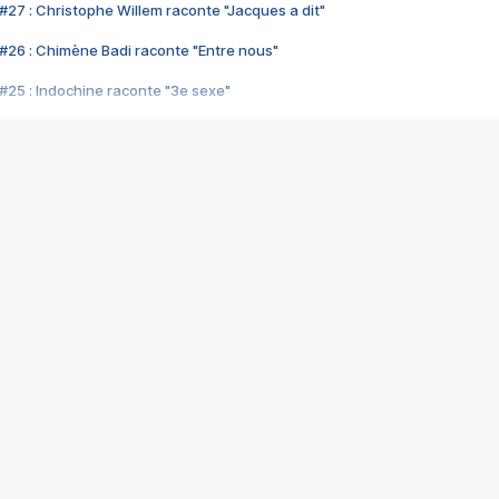
#27 : Christophe Willem raconte "Jacques a dit"
#26 : Chimène Badi raconte "Entre nous"
#25 : Indochine raconte "3e sexe"
#24 : Zaho raconte "C'est chelou"
#23 : Patrick Bruel raconte "Au café des délices"
#22 : Kyo raconte "Le chemin"
#21 : Nolwenn Leroy raconte "Cassé"
#20 : Patrick Hernandez raconte "Born to be alive"
#19 : Lorie raconte "Près de moi"
#18 : Michael Jones raconte "A nos actes manqués" (avec Jean-Jacque
#17 : Khaled raconte "Aïcha"
#16 : Corneille raconte "Parce qu'on vient de loin"
#15 : Indochine raconte "L'aventurier"