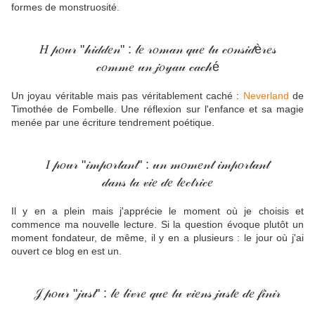
formes de monstruosité.
𝐻 𝓅𝑜𝓊𝓇 "𝒽𝒾𝒹𝒹𝑒𝓃" : 𝓁𝑒 𝓇𝑜𝓂𝒶𝓃 𝓆𝓊𝑒 𝓉𝓊 𝒸𝑜𝓃𝓈𝒾𝒹è𝓇𝑒𝓈
𝒸𝑜𝓂𝓂𝑒 𝓊𝓃 𝒿𝑜𝓎𝒶𝓊 𝒸𝒶𝒸𝒽é
Un joyau véritable mais pas véritablement caché :
Neverland
de
Timothée de Fombelle. Une réflexion sur l'enfance et sa magie
menée par une écriture tendrement poétique.
𝐼 𝓅𝑜𝓊𝓇 "𝒾𝓂𝓅𝑜𝓇𝓉𝒶𝓃𝓉" : 𝓊𝓃 𝓂𝑜𝓂𝑒𝓃𝓉 𝒾𝓂𝓅𝑜𝓇𝓉𝒶𝓃𝓉
𝒹𝒶𝓃𝓈 𝓉𝒶 𝓋𝒾𝑒 𝒹𝑒 𝓁𝑒𝒸𝓉𝓇𝒾𝒸𝑒
Il y en a plein mais j'apprécie le moment où je choisis et
commence ma nouvelle lecture. Si la question évoque plutôt un
moment fondateur, de même, il y en a plusieurs : le jour où j'ai
ouvert ce blog en est un.
𝒥 𝓅𝑜𝓊𝓇 "𝒿𝓊𝓈𝓉" : 𝓁𝑒 𝓁𝒾𝓋𝓇𝑒 𝓆𝓊𝑒 𝓉𝓊 𝓋𝒾𝑒𝓃𝓈 𝒿𝓊𝓈𝓉𝑒 𝒹𝑒 𝒻𝒾𝓃𝒾𝓇