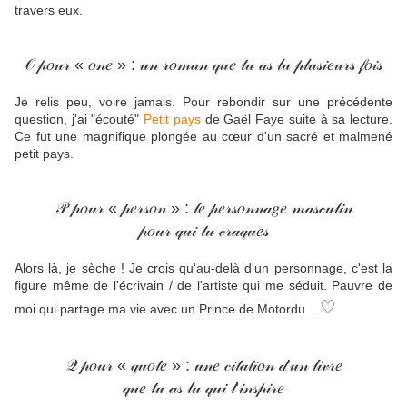
travers eux.
𝒪 𝓅𝑜𝓊𝓇 « 𝑜𝓃𝑒 » : 𝓊𝓃 𝓇𝑜𝓂𝒶𝓃 𝓆𝓊𝑒 𝓉𝓊 𝒶𝓈 𝓁𝓊 𝓅𝓁𝓊𝓈𝒾𝑒𝓊𝓇𝓈 𝒻𝑜𝒾𝓈
Je relis peu, voire jamais. Pour rebondir sur une précédente
question, j'ai "écouté"
Petit pays
de Gaël Faye suite à sa lecture.
Ce fut une magnifique plongée au cœur d'un sacré et malmené
petit pays.
𝒫 𝓅𝑜𝓊𝓇 « 𝓅𝑒𝓇𝓈𝑜𝓃 » : 𝓁𝑒 𝓅𝑒𝓇𝓈𝑜𝓃𝓃𝒶𝑔𝑒 𝓂𝒶𝓈𝒸𝓊𝓁𝒾𝓃
𝓅𝑜𝓊𝓇 𝓆𝓊𝒾 𝓉𝓊 𝒸𝓇𝒶𝓆𝓊𝑒𝓈
Alors là, je sèche ! Je crois qu'au-delà d'un personnage, c'est la
figure même de l'écrivain / de l'artiste qui me séduit. Pauvre de
♡
moi qui partage ma vie avec un Prince de Motordu...
𝒬 𝓅𝑜𝓊𝓇 « 𝓆𝓊𝑜𝓉𝑒 » : 𝓊𝓃𝑒 𝒸𝒾𝓉𝒶𝓉𝒾𝑜𝓃 𝒹'𝓊𝓃 𝓁𝒾𝓋𝓇𝑒
𝓆𝓊𝑒 𝓉𝓊 𝒶𝓈 𝓁𝓊 𝓆𝓊𝒾 𝓉’𝒾𝓃𝓈𝓅𝒾𝓇𝑒