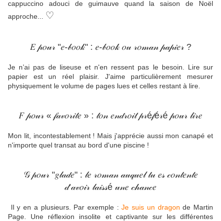
cappuccino adouci de guimauve quand la saison de Noël
♡
approche...
𝐸 𝓅𝑜𝓊𝓇 "𝑒-𝒷𝑜𝑜𝓀" : 𝑒-𝒷𝑜𝑜𝓀 𝑜𝓊 𝓇𝑜𝓂𝒶𝓃 𝓅𝒶𝓅𝒾𝑒𝓇 ?
Je n’ai pas de liseuse et n'en ressent pas le besoin. Lire sur
papier est un réel plaisir. J'aime particulièrement mesurer
physiquement le volume de pages lues et celles restant à lire.
𝐹 𝓅𝑜𝓊𝓇 « 𝒻𝒶𝓋𝑜𝓇𝒾𝓉𝑒 » : 𝓉𝑜𝓃 𝑒𝓃𝒹𝓇𝑜𝒾𝓉 𝓅𝓇é𝒻é𝓇é 𝓅𝑜𝓊𝓇 𝓁𝒾𝓇𝑒
Mon lit, incontestablement ! Mais j'apprécie aussi mon canapé et
n'importe quel transat au bord d'une piscine !
𝒢 𝓅𝑜𝓊𝓇 "𝑔𝓁𝒶𝒹𝑒" : 𝓁𝑒 𝓇𝑜𝓂𝒶𝓃 𝒶𝓊𝓆𝓊𝑒𝓁 𝓉𝓊 𝑒𝓈 𝒸𝑜𝓃𝓉𝑒𝓃𝓉𝑒
𝒹’𝒶𝓋𝑜𝒾𝓇 𝓁𝒶𝒾𝓈𝓈é 𝓊𝓃𝑒 𝒸𝒽𝒶𝓃𝒸𝑒
Il y en a plusieurs. Par exemple :
Je suis un dragon
de Martin
Page. Une réflexion insolite et captivante sur les différentes