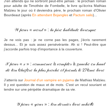
J'en attends qui ne sortiront peut-être jamais : le prochain roman
pour adulte de Timothée de Fombelle, le livre qu'écrira Mathias
Malzieu le jour où il deviendra père, le prochain roman d'Olivier
Bourdeaut (après
En attendant Bojangles
et
Pactum salis
)...
𝒲 𝓅𝑜𝓊𝓇 « 𝓌𝑜𝓇𝓈𝓉 » : 𝓉𝒶 𝓅𝒾𝓇𝑒 𝒽𝒶𝒷𝒾𝓉𝓊𝒹𝑒 𝓁𝒾𝓋𝓇𝑒𝓈𝓆𝓊𝑒
Je ne vois pas : je ne corne pas les pages, j'écris rarement
dessus... Et je suis assez persévérante. Ah si ! Peut-être que
j'accorde parfois trop d'importance à la couverture.
𝒳 𝓅𝑜𝓊𝓇 « 𝓍 » : 𝒸𝑜𝓂𝓂𝑒𝓃𝒸𝑒 à 𝒸𝑜𝓂𝓅𝓉𝑒𝓇 à 𝑔𝒶𝓊𝒸𝒽𝑒 𝑒𝓃 𝒽𝒶𝓊𝓉
𝒹𝑒 𝓉𝑜𝓃 é𝓉𝒶𝑔è𝓇𝑒 𝓁𝒶 𝓅𝓁𝓊𝓈 𝓅𝓇𝑜𝒸𝒽𝑒 𝑒𝓉 𝓅𝓇𝑒𝓃𝒹𝓈 𝓁𝑒 𝟤𝟩è𝓂𝑒 𝓁𝒾𝓋𝓇𝑒
J’atterris sur
Journal d'un vampire en pyjama
de Mathias Malzieu.
Il y est question de maux et de mots. C'est un recul souriant et
tendre sur une péripétie dramatique de sa vie.
𝒴 𝓅𝑜𝓊𝓇 « 𝓎𝑜𝓊𝓇 » : 𝓉𝑜𝓃 𝒹𝑒𝓇𝓃𝒾𝑒𝓇 𝓁𝒾𝓋𝓇𝑒 𝒶𝒸𝒽𝑒𝓉é