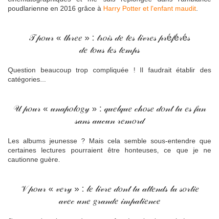
poudlarienne en 2016 grâce à
Harry Potter et l'enfant maudit
.
𝒯 𝓅𝑜𝓊𝓇 « 𝓉𝒽𝓇𝑒𝑒 » : 𝓉𝓇𝑜𝒾𝓈 𝒹𝑒 𝓉𝑒𝓈 𝓁𝒾𝓋𝓇𝑒𝓈 𝓅𝓇é𝒻é𝓇é𝓈
𝒹𝑒 𝓉𝑜𝓊𝓈 𝓁𝑒𝓈 𝓉𝑒𝓂𝓅𝓈
Question beaucoup trop compliquée ! Il faudrait établir des
catégories...
𝒰 𝓅𝑜𝓊𝓇 « 𝓊𝓃𝒶𝓅𝑜𝓁𝑜𝑔𝓎 » : 𝓆𝓊𝑒𝓁𝓆𝓊𝑒 𝒸𝒽𝑜𝓈𝑒 𝒹𝑜𝓃𝓉 𝓉𝓊 𝑒𝓈 𝒻𝒶𝓃
𝓈𝒶𝓃𝓈 𝒶𝓊𝒸𝓊𝓃 𝓇𝑒𝓂𝑜𝓇𝒹
Les albums jeunesse ? Mais cela semble sous-entendre que
certaines lectures pourraient être honteuses, ce que je ne
cautionne guère.
𝒱 𝓅𝑜𝓊𝓇 « 𝓋𝑒𝓇𝓎 » : 𝓁𝑒 𝓁𝒾𝓋𝓇𝑒 𝒹𝑜𝓃𝓉 𝓉𝓊 𝒶𝓉𝓉𝑒𝓃𝒹𝓈 𝓁𝒶 𝓈𝑜𝓇𝓉𝒾𝑒
𝒶𝓋𝑒𝒸 𝓊𝓃𝑒 𝑔𝓇𝒶𝓃𝒹𝑒 𝒾𝓂𝓅𝒶𝓉𝒾𝑒𝓃𝒸𝑒