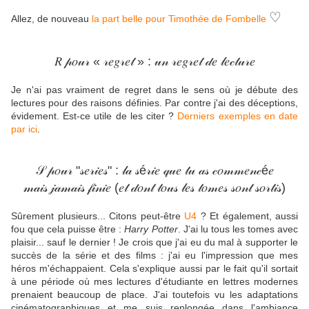
♡
Allez, de nouveau
la part belle pour Timothée de Fombelle
𝑅 𝓅𝑜𝓊𝓇 « 𝓇𝑒𝑔𝓇𝑒𝓉 » : 𝓊𝓃 𝓇𝑒𝑔𝓇𝑒𝓉 𝒹𝑒 𝓁𝑒𝒸𝓉𝓊𝓇𝑒
Je n'ai pas vraiment de regret dans le sens où je débute des
lectures pour des raisons définies. Par contre j'ai des déceptions,
évidement. Est-ce utile de les citer ?
Derniers exemples en date
par ici
.
𝒮 𝓅𝑜𝓊𝓇 "𝓈𝑒𝓇𝒾𝑒𝓈" : 𝓁𝒶 𝓈é𝓇𝒾𝑒 𝓆𝓊𝑒 𝓉𝓊 𝒶𝓈 𝒸𝑜𝓂𝓂𝑒𝓃𝒸é𝑒
𝓂𝒶𝒾𝓈 𝒿𝒶𝓂𝒶𝒾𝓈 𝒻𝒾𝓃𝒾𝑒 (𝑒𝓉 𝒹𝑜𝓃𝓉 𝓉𝑜𝓊𝓈 𝓁𝑒𝓈 𝓉𝑜𝓂𝑒𝓈 𝓈𝑜𝓃𝓉 𝓈𝑜𝓇𝓉𝒾𝓈)
Sûrement plusieurs... Citons peut-être
U4
? Et également, aussi
fou que cela puisse être :
Harry Potter
. J'ai lu tous les tomes avec
plaisir... sauf le dernier ! Je crois que j'ai eu du mal à supporter le
succès de la série et des films : j'ai eu l'impression que mes
héros m'échappaient. Cela s'explique aussi par le fait qu'il sortait
à une période où mes lectures d'étudiante en lettres modernes
prenaient beaucoup de place. J'ai toutefois vu les adaptations
cinématographiques et me suis replongée dans l'ambiance