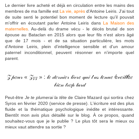
Le dernier livre acheté et déjà en circulation entre les mains des
membres de ma famille est
La vie, après
d'Antoine Leiris. J'ai tout
de suite senti le potentiel bon moment de lecture qu'il pouvait
m'offrir en écoutant parler Antoine Leiris dans
La Maison des
maternelles
. Au-delà du drame vécu - le décès brutal de son
épouse au Bataclan en 2015 alors que leur fils n'est alors âgé
que de 17 mois - et de sa situation particulière, les mots
d'Antoine Leiris, plein d'intelligence sensible et d'un amour
paternel inconditionnel, peuvent résonner en n'importe quel
parent.
𝒵 𝓅𝑜𝓊𝓇 « 𝒵𝓏𝓏 » : 𝓁𝑒 𝒹𝑒𝓇𝓃𝒾𝑒𝓇 𝓁𝒾𝓋𝓇𝑒 𝓆𝓊𝒾 𝓉’𝒶𝓈 𝓉𝑒𝓃𝓊𝑒 é𝓋𝑒𝒾𝓁𝓁é𝑒
𝒷𝒾𝑒𝓃 𝓉𝓇𝑜𝓅 𝓉𝒶𝓇𝒹
Peut-être
Je te plumerai la tête
de Claire Mazard qui sortira chez
Syros en février 2020 (service de presse). L'écriture est des plus
fluide et la thématique psychologique inédite et intéressante.
Bientôt mon avis plus détaillé sur le blog. À ce propos, quand
souhaitez-vous que je le publie ? Le plus tôt sera le mieux ou
mieux vaut attendre sa sortie ?