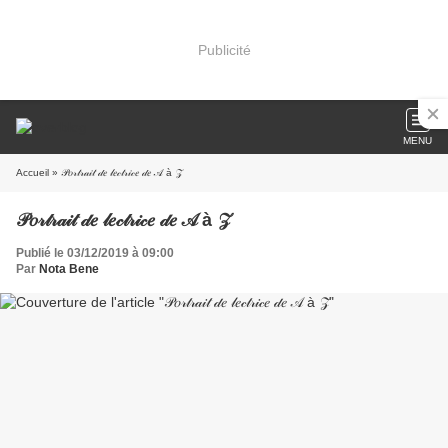
Publicité
MENU
Accueil
» 𝒫𝑜𝓇𝓉𝓇𝒶𝒾𝓉 𝒹𝑒 𝓁𝑒𝒸𝓉𝓇𝒾𝒸𝑒 𝒹𝑒 𝒜 à 𝒵
𝒫𝑜𝓇𝓉𝓇𝒶𝒾𝓉 𝒹𝑒 𝓁𝑒𝒸𝓉𝓇𝒾𝒸𝑒 𝒹𝑒 𝒜 à 𝒵
Publié le 03/12/2019 à 09:00
Par
Nota Bene