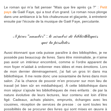
Le roman qui m’a fait penser "Mais que lire après ça ?" :
Petit
pays
de Gaël Faye, qui a tout d'un grand. Le roman nous plonge
dans une ambiance à la fois chaleureuse et glaçante, à entretenir
ensuite par l'écoute de la musique de Gaël Faye, percutante.
𝒩 𝓅𝑜𝓊𝓇 "𝓃𝓊𝓂𝒷𝑒𝓇" : 𝓁𝑒 𝓃𝑜𝓂𝒷𝓇𝑒 𝒹𝑒 𝒷𝒾𝒷𝓁𝒾𝑜𝓉𝒽è𝓆𝓊𝑒𝓈
𝓆𝓊𝑒 𝓉𝓊 𝓅𝑜𝓈𝓈è𝒹𝑒𝓈
Aussi étonnant que cela puisse paraître à des bibliophiles, je ne
possède pas beaucoup de livres. Sans être minimaliste, je n'aime
pas avoir un intérieur encombré, comme si l'ordre apparent de
mon foyer m'aidait à ordonner mes idées et mes émotions. Lors
de mon dernier déménagement, j'ai fait un gros tri dans ma
bibliothèque. Il me reste donc une soixantaine de livres dans mon
salon. J'ai la chance de pouvoir m'en procurer sur mon lieu de
travail (et bien sûr en médiathèque). À cette bibliothèque dans
mon séjour s'ajoute les bibliothèques de mes enfants : de par la
nature évolutive de leurs lectures, leur contenu est loin d'être
figé. Cadeaux, achats plaisirs, emprunts, échanges avec les
cousines, réception de services de presse : ce sont toutes les
possibilités de se procurer des livres qui sont mises en œuvre à