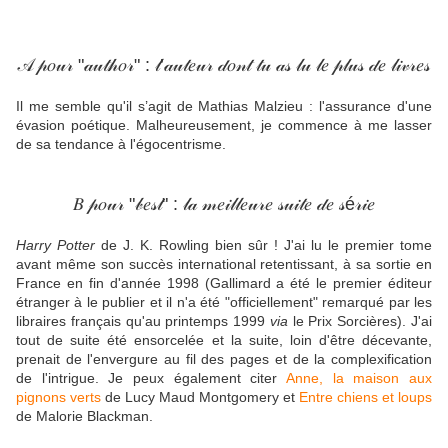
𝒜 𝓅𝑜𝓊𝓇 "𝒶𝓊𝓉𝒽𝑜𝓇" : 𝓁’𝒶𝓊𝓉𝑒𝓊𝓇 𝒹𝑜𝓃𝓉 𝓉𝓊 𝒶𝓈 𝓁𝓊 𝓁𝑒 𝓅𝓁𝓊𝓈 𝒹𝑒 𝓁𝒾𝓋𝓇𝑒𝓈
Il me semble qu'il s’agit de Mathias Malzieu : l'assurance d'une
évasion poétique. Malheureusement, je commence à me lasser
de sa tendance à l'égocentrisme.
𝐵 𝓅𝑜𝓊𝓇 "𝒷𝑒𝓈𝓉" : 𝓁𝒶 𝓂𝑒𝒾𝓁𝓁𝑒𝓊𝓇𝑒 𝓈𝓊𝒾𝓉𝑒 𝒹𝑒 𝓈é𝓇𝒾𝑒
Harry Potter
de J. K. Rowling bien sûr ! J'ai lu le premier tome
avant même son succès international retentissant, à sa sortie en
France en fin d'année 1998 (Gallimard a été le premier éditeur
étranger à le publier et il n'a été "officiellement" remarqué par les
libraires français qu'au printemps 1999
via
le Prix Sorcières). J'ai
tout de suite été ensorcelée et la suite, loin d'être décevante,
prenait de l'envergure au fil des pages et de la complexification
de l'intrigue. Je peux également citer
Anne, la maison aux
pignons verts
de Lucy Maud Montgomery et
Entre chiens et loups
de Malorie Blackman.